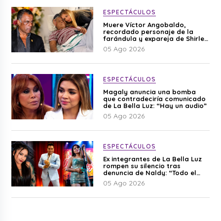
ESPECTÁCULOS
Muere Víctor Angobaldo,
recordado personaje de la
farándula y expareja de Shirley
Cherres
05 Ago 2026
ESPECTÁCULOS
Magaly anuncia una bomba
que contradeciría comunicado
de La Bella Luz: “Hay un audio”
05 Ago 2026
ESPECTÁCULOS
Ex integrantes de La Bella Luz
rompen su silencio tras
denuncia de Naldy: “Todo el
mundo lo sabía”
05 Ago 2026