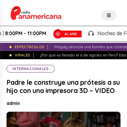
:00PM - 11:00PM
Noches de Fantas
ESPECTÁCULOS
Magaly anuncia una bomba que contrade
VIRALES
¿Por qué es feriado el 6 de agosto en Perú? Esta 
INTERNACIONALES
Padre le construye una prótesis a su
hijo con una impresora 3D – VIDEO
admin