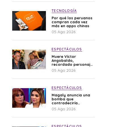
TECNOLOGÍA
Por qué los peruanos
compran cada vez
más en apps chinas
05 Ago 2026
ESPECTÁCULOS
Muere Víctor
Angobaldo,
recordado personaje
de la farándula y
05 Ago 2026
expareja de Shirley
Cherres
ESPECTÁCULOS
Magaly anuncia una
bomba que
contradeciría
comunicado de La
05 Ago 2026
Bella Luz: “Hay un
audio”
ESPECTÁCULOS