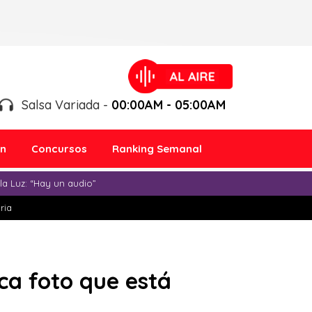
Salsa Variada -
00:00AM - 05:00AM
ón
Concursos
Ranking Semanal
a Luz: “Hay un audio”
ria
ca foto que está