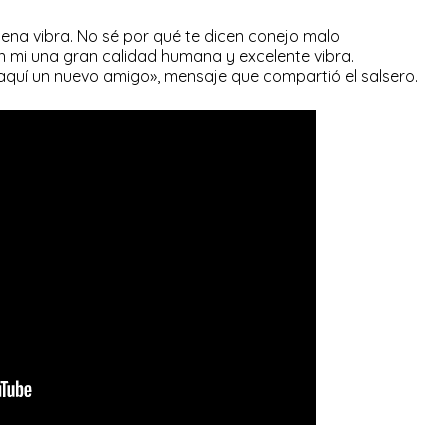
na vibra. No sé por qué te dicen conejo malo
mi una gran calidad humana y excelente vibra.
, aquí un nuevo amigo», mensaje que compartió el salsero.