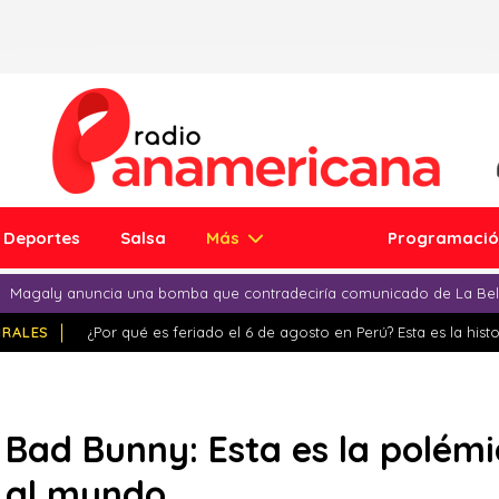
Deportes
Salsa
Más
Programaci
Magaly anuncia una bomba que contradeciría comunicado de La Bell
IRALES
¿Por qué es feriado el 6 de agosto en Perú? Esta es la histo
 Bad Bunny: Esta es la polémi
a al mundo