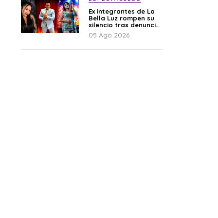
Ex integrantes de La
Bella Luz rompen su
silencio tras denuncia
de Naldy: “Todo el
05 Ago 2026
mundo lo sabía”