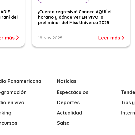
NADIE
¡Cuenta regresiva! Conoce AQUÍ el
iraní del
horario y dónde ver EN VIVO la
preliminar del Miss Universo 2025
er más
Leer más
18 Nov 2025
dio Panamericana
Noticias
ogramación
Espectáculos
Tende
io en vivo
Deportes
Tips 
nking
Actualidad
Inter
ncursos
Salsa