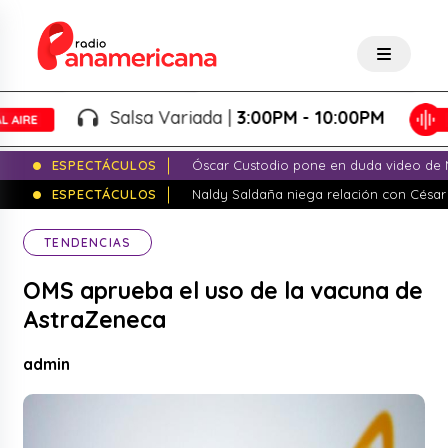
Salsa Variada |
3:00PM - 10:00PM
ESPECTÁCULOS
Óscar Custodio pone en duda video de N
ESPECTÁCULOS
Naldy Saldaña niega relación con César
TENDENCIAS
OMS aprueba el uso de la vacuna de
AstraZeneca
admin