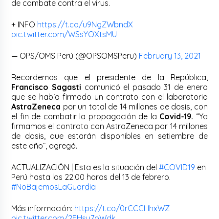
de combate contra el virus.
+ INFO
https://t.co/u9NgZWbndX
pic.twitter.com/WSsYOXtsMU
— OPS/OMS Perú (@OPSOMSPeru)
February 13, 2021
Recordemos que el presidente de la República,
Francisco Sagasti
comunicó el pasado 31 de enero
que se había firmado un contrato con el laboratorio
AstraZeneca
por un total de 14 millones de dosis, con
el fin de combatir la propagación de la
Covid-19.
“Ya
firmamos el contrato con AstraZeneca por 14 millones
de dosis, que estarán disponibles en setiembre de
este año”, agregó.
ACTUALIZACIÓN | Esta es la situación del
#COVID19
en
Perú hasta las 22:00 horas del 13 de febrero.
#NoBajemosLaGuardia
Más información:
https://t.co/0rCCCHhxWZ
pic.twitter.com/2FHsu7pWdk