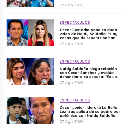
07 Ago 2026
ESPECTÁCULOS
Óscar Custodio pone en duda
video de Naldy Saldaña: “Hay
cosas que de repente se han
editado”
07 Ago 2026
ESPECTÁCULOS
Naldy Saldaña niega relación
con César Sánchez y evalúa
denunciar a su esposa: “Es una
difamación”
07 Ago 2026
ESPECTÁCULOS
Óscar Junior liderará La Bella
Luz tras salida de su padre por
polémica con Naldy Saldaña
07 Ago 2026