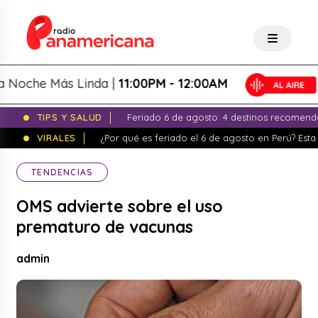
che Más Linda |
11:00PM - 12:00AM
TIPS Y SALUD
Feriado 6 de agosto: 4 destinos recomend
VIRALES
¿Por qué es feriado el 6 de agosto en Perú? Esta 
TENDENCIAS
OMS advierte sobre el uso
prematuro de vacunas
admin