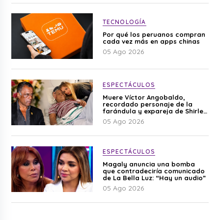
TECNOLOGÍA
Por qué los peruanos compran
cada vez más en apps chinas
05 Ago 2026
ESPECTÁCULOS
Muere Víctor Angobaldo,
recordado personaje de la
farándula y expareja de Shirley
Cherres
05 Ago 2026
ESPECTÁCULOS
Magaly anuncia una bomba
que contradeciría comunicado
de La Bella Luz: “Hay un audio”
05 Ago 2026