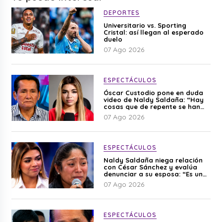
DEPORTES
Universitario vs. Sporting
Cristal: así llegan al esperado
duelo
07 Ago 2026
ESPECTÁCULOS
Óscar Custodio pone en duda
video de Naldy Saldaña: “Hay
cosas que de repente se han
editado”
07 Ago 2026
ESPECTÁCULOS
Naldy Saldaña niega relación
con César Sánchez y evalúa
denunciar a su esposa: “Es una
difamación”
07 Ago 2026
ESPECTÁCULOS