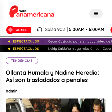
Salsa 90's |
5:00AM - 6:00AM
ESPECTÁCULOS
Óscar Custodio pone en duda video de N
ESPECTÁCULOS
Naldy Saldaña niega relación con César
TENDENCIAS
Ollanta Humala y Nadine Heredia:
Así son trasladados a penales
admin