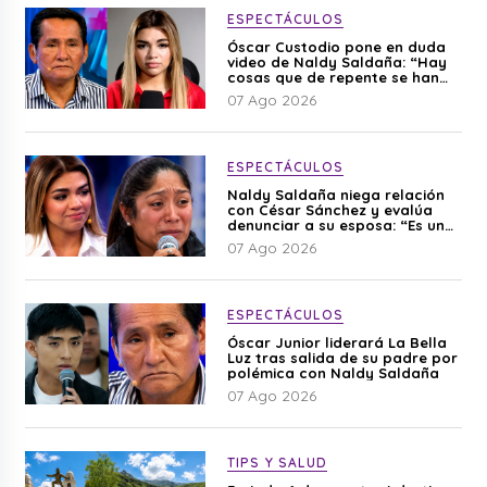
ESPECTÁCULOS
Óscar Custodio pone en duda
video de Naldy Saldaña: “Hay
cosas que de repente se han
editado”
07 Ago 2026
ESPECTÁCULOS
Naldy Saldaña niega relación
con César Sánchez y evalúa
denunciar a su esposa: “Es una
difamación”
07 Ago 2026
ESPECTÁCULOS
Óscar Junior liderará La Bella
Luz tras salida de su padre por
polémica con Naldy Saldaña
07 Ago 2026
TIPS Y SALUD