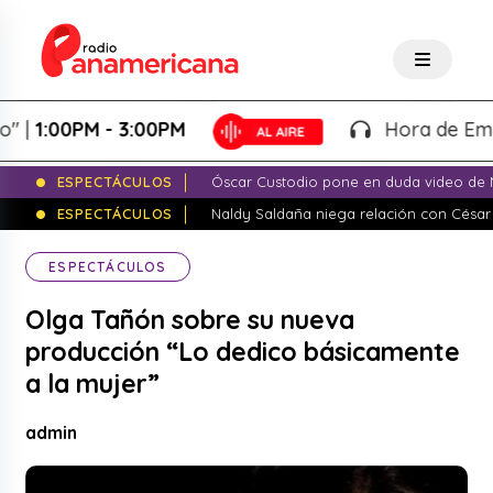
:00PM - 3:00PM
Hora de Emprende
ESPECTÁCULOS
Óscar Custodio pone en duda video de N
ESPECTÁCULOS
Naldy Saldaña niega relación con César
ESPECTÁCULOS
Olga Tañón sobre su nueva
producción “Lo dedico básicamente
a la mujer”
admin