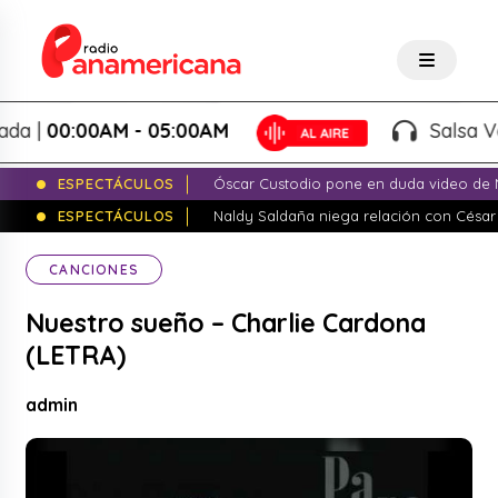
 |
00:00AM - 05:00AM
Salsa Vari
ESPECTÁCULOS
Óscar Custodio pone en duda video de N
ESPECTÁCULOS
Naldy Saldaña niega relación con César
CANCIONES
Nuestro sueño – Charlie Cardona
(LETRA)
admin