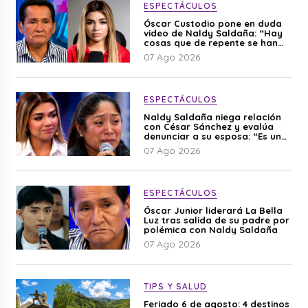
ESPECTÁCULOS
Óscar Custodio pone en duda
video de Naldy Saldaña: “Hay
cosas que de repente se han
editado”
07 Ago 2026
ESPECTÁCULOS
Naldy Saldaña niega relación
con César Sánchez y evalúa
denunciar a su esposa: “Es una
difamación”
07 Ago 2026
ESPECTÁCULOS
Óscar Junior liderará La Bella
Luz tras salida de su padre por
polémica con Naldy Saldaña
07 Ago 2026
TIPS Y SALUD
Feriado 6 de agosto: 4 destinos