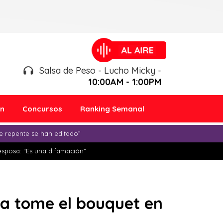
Salsa de Peso - Lucho Micky -
10:00AM - 1:00PM
ón
Concursos
Ranking Semanal
e repente se han editado”
esposa: “Es una difamación”
ja tome el bouquet en