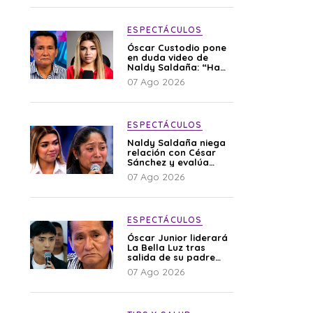
ESPECTÁCULOS
Óscar Custodio pone
en duda video de
Naldy Saldaña: “Hay
cosas que de repente
07 Ago 2026
se han editado”
ESPECTÁCULOS
Naldy Saldaña niega
relación con César
Sánchez y evalúa
denunciar a su
07 Ago 2026
esposa: “Es una
difamación”
ESPECTÁCULOS
Óscar Junior liderará
La Bella Luz tras
salida de su padre
por polémica con
07 Ago 2026
Naldy Saldaña