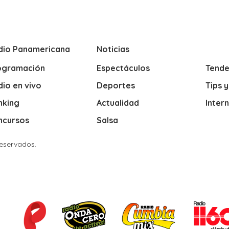
dio Panamericana
Noticias
ogramación
Espectáculos
Tende
io en vivo
Deportes
Tips 
nking
Actualidad
Inter
ncursos
Salsa
Reservados.