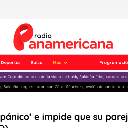
Deportes
Salsa
Más
Programaci
car Custodio pone en duda video de Naldy Saldaña: “Hay cosas que d
y Saldaña niega relación con César Sánchez y evalúa denunciar a su 
‘pánico’ e impide que su pare