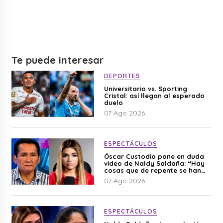
Te puede interesar
DEPORTES
Universitario vs. Sporting
Cristal: así llegan al esperado
duelo
07 Ago 2026
ESPECTÁCULOS
Óscar Custodio pone en duda
video de Naldy Saldaña: “Hay
cosas que de repente se han
editado”
07 Ago 2026
ESPECTÁCULOS