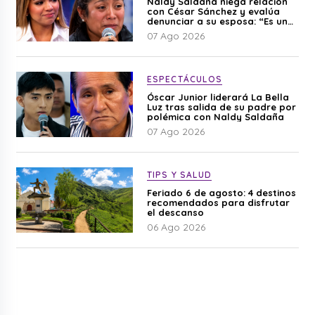
Naldy Saldaña niega relación
con César Sánchez y evalúa
denunciar a su esposa: “Es una
difamación”
07 Ago 2026
ESPECTÁCULOS
Óscar Junior liderará La Bella
Luz tras salida de su padre por
polémica con Naldy Saldaña
07 Ago 2026
TIPS Y SALUD
Feriado 6 de agosto: 4 destinos
recomendados para disfrutar
el descanso
06 Ago 2026