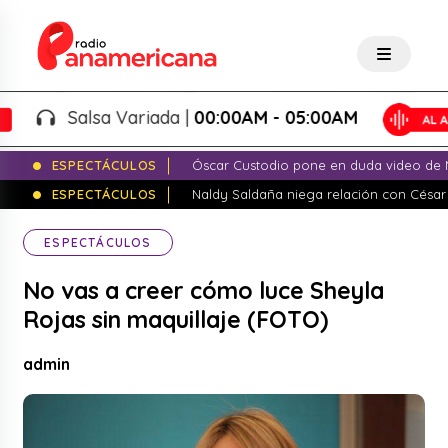
Salsa Variada |
00:00AM - 05:00AM
ESPECTÁCULOS
Óscar Custodio pone en duda video de N
ESPECTÁCULOS
Naldy Saldaña niega relación con César
ESPECTÁCULOS
No vas a creer cómo luce Sheyla
Rojas sin maquillaje (FOTO)
admin