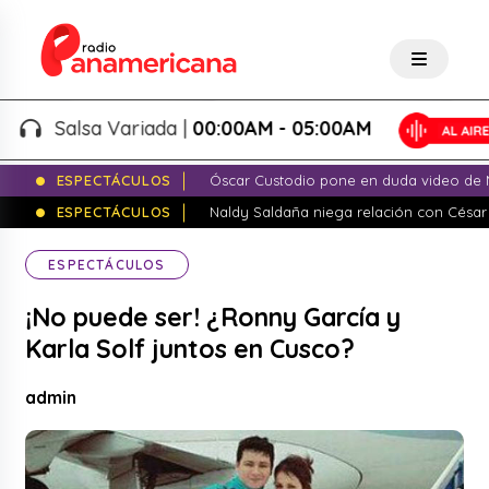
Salsa Variada |
00:00AM - 05:00AM
ESPECTÁCULOS
Óscar Custodio pone en duda video de N
ESPECTÁCULOS
Naldy Saldaña niega relación con César
ESPECTÁCULOS
¡No puede ser! ¿Ronny García y
Karla Solf juntos en Cusco?
admin