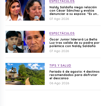
ESPECTÁCULOS
Naldy Saldaña niega relación
con César Sánchez y evalúa
denunciar a su esposa: “Es una
difamación”
07 Ago 2026
ESPECTÁCULOS
Óscar Junior liderará La Bella
Luz tras salida de su padre por
polémica con Naldy Saldaña
07 Ago 2026
TIPS Y SALUD
Feriado 6 de agosto: 4 destinos
recomendados para disfrutar
el descanso
06 Ago 2026