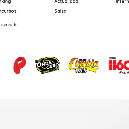
nking
Actualidad
Inter
ncursos
Salsa
Reservados.