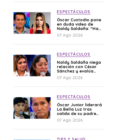
ESPECTÁCULOS
Óscar Custodio pone
en duda video de
Naldy Saldaña: “Hay
cosas que de repente
07 Ago 2026
se han editado”
ESPECTÁCULOS
Naldy Saldaña niega
relación con César
Sánchez y evalúa
denunciar a su
07 Ago 2026
esposa: “Es una
difamación”
ESPECTÁCULOS
Óscar Junior liderará
La Bella Luz tras
salida de su padre
por polémica con
07 Ago 2026
Naldy Saldaña
TIPS Y SALUD