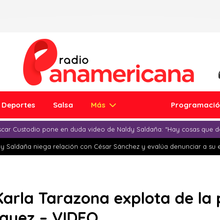
Deportes
Salsa
Más
Programaci
car Custodio pone en duda video de Naldy Saldaña: “Hay cosas que d
y Saldaña niega relación con César Sánchez y evalúa denunciar a su 
 Karla Tarazona explota de la
nguez – VIDEO