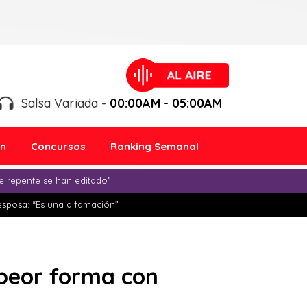
Salsa Variada -
00:00AM - 05:00AM
ón
Concursos
Ranking Semanal
e repente se han editado”
esposa: “Es una difamación”
 peor forma con