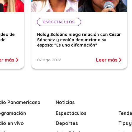
ESPECTÁCULOS
ideo de
Naldy Saldaña niega relación con César
 de
Sánchez y evalúa denunciar a su
esposa: “Es una difamación”
er más
Leer más
07 Ago 2026
dio Panamericana
Noticias
ogramación
Espectáculos
Tende
io en vivo
Deportes
Tips 