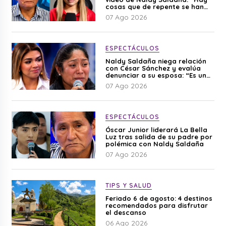
cosas que de repente se han
editado”
07 Ago 2026
ESPECTÁCULOS
Naldy Saldaña niega relación
con César Sánchez y evalúa
denunciar a su esposa: “Es una
difamación”
07 Ago 2026
ESPECTÁCULOS
Óscar Junior liderará La Bella
Luz tras salida de su padre por
polémica con Naldy Saldaña
07 Ago 2026
TIPS Y SALUD
Feriado 6 de agosto: 4 destinos
recomendados para disfrutar
el descanso
06 Ago 2026