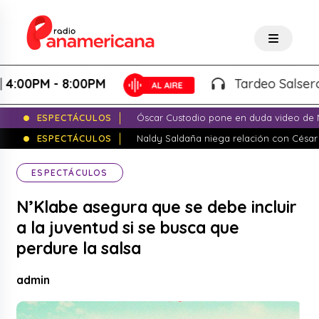
0PM - 8:00PM
Tardeo Salsero - L
ESPECTÁCULOS
Óscar Custodio pone en duda video de N
ESPECTÁCULOS
Naldy Saldaña niega relación con César
ESPECTÁCULOS
N’Klabe asegura que se debe incluir
a la juventud si se busca que
perdure la salsa
admin