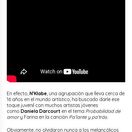
En efecto,
N’Klabe
, una agrupación que lleva cerca de
16 años en el mundo artístico, ha buscado darle ese
toque juvenil con muchos artistas jóvenes
como
Daniela Darcourt
en el tema
Probabilidad de
amor
y Farina en la canción
Pa’lante y pa’trás.
Obviamente, no olvidaron nunca a los melancólicos