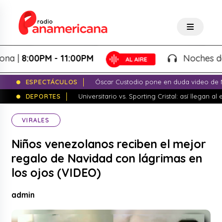
8:00PM - 11:00PM
Noches de Fant
ESPECTÁCULOS
Óscar Custodio pone en duda video de N
DEPORTES
Universitario vs. Sporting Cristal: así llegan a
VIRALES
Niños venezolanos reciben el mejor
regalo de Navidad con lágrimas en
los ojos (VIDEO)
admin