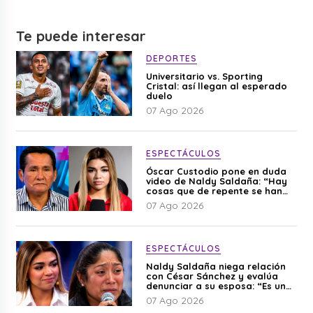
Te puede interesar
DEPORTES
Universitario vs. Sporting
Cristal: así llegan al esperado
duelo
07 Ago 2026
ESPECTÁCULOS
Óscar Custodio pone en duda
video de Naldy Saldaña: “Hay
cosas que de repente se han
editado”
07 Ago 2026
ESPECTÁCULOS
Naldy Saldaña niega relación
con César Sánchez y evalúa
denunciar a su esposa: “Es una
difamación”
07 Ago 2026