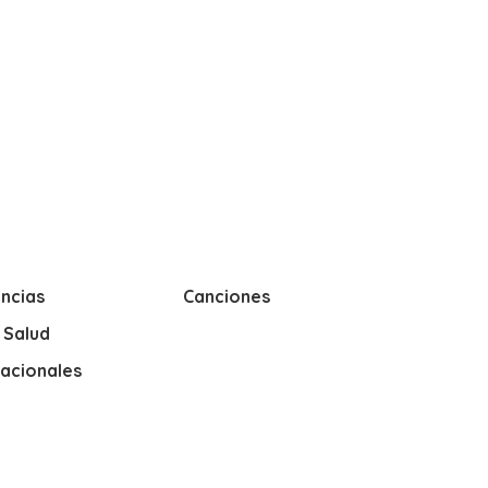
ncias
Canciones
y Salud
nacionales