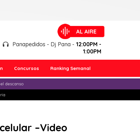
Panapedidos - Dj Pana -
12:00PM -
1:00PM
ón
Concursos
Ranking Semanal
 el descanso
ria
celular –Video