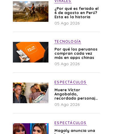
VIRALES
¿Por qué es feriado el
6 de agosto en Perú?
Esta es la historia
05 Ago 2026
TECNOLOGÍA
Por qué los peruanos
compran cada vez
más en apps chinas
05 Ago 2026
ESPECTÁCULOS
Muere Víctor
Angobaldo,
recordado personaje
de la farándula y
05 Ago 2026
expareja de Shirley
Cherres
ESPECTÁCULOS
Magaly anuncia una