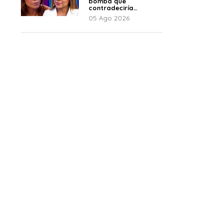
bomba que
contradeciría
comunicado de La
05 Ago 2026
Bella Luz: “Hay un
audio”