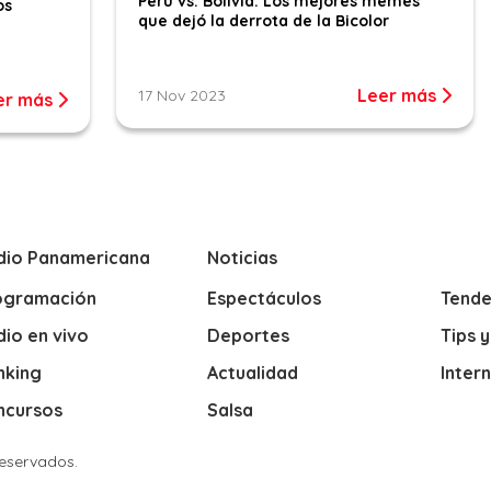
Perú vs. Bolivia: Los mejores memes
os
que dejó la derrota de la Bicolor
Leer más
17 Nov 2023
er más
dio Panamericana
Noticias
ogramación
Espectáculos
Tende
io en vivo
Deportes
Tips 
nking
Actualidad
Inter
ncursos
Salsa
Reservados.