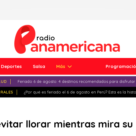
Deportes
Salsa
Más
Programaci
LUD
Feriado 6 de agosto: 4 destinos recomendados para disfrutar
IRALES
¿Por qué es feriado el 6 de agosto en Perú? Esta es la histo
vitar llorar mientras mira su 