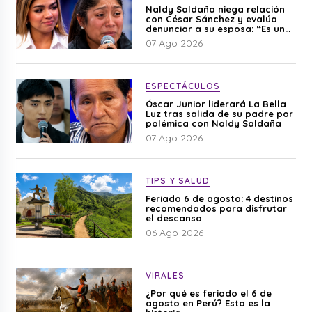
Naldy Saldaña niega relación
con César Sánchez y evalúa
denunciar a su esposa: “Es una
difamación”
07 Ago 2026
ESPECTÁCULOS
Óscar Junior liderará La Bella
Luz tras salida de su padre por
polémica con Naldy Saldaña
07 Ago 2026
TIPS Y SALUD
Feriado 6 de agosto: 4 destinos
recomendados para disfrutar
el descanso
06 Ago 2026
VIRALES
¿Por qué es feriado el 6 de
agosto en Perú? Esta es la