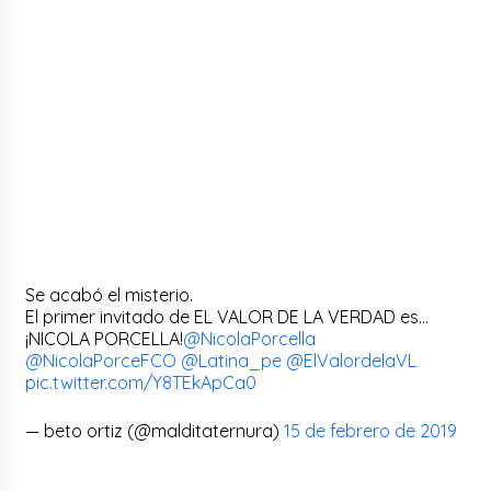
Se acabó el misterio.
El primer invitado de EL VALOR DE LA VERDAD es…
¡NICOLA PORCELLA!
@NicolaPorcella
@NicolaPorceFCO
@Latina_pe
@ElValordelaVL
pic.twitter.com/Y8TEkApCa0
— beto ortiz (@malditaternura)
15 de febrero de 2019