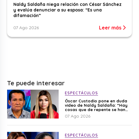
Naldy Saldaña niega relación con César Sánchez
y evalúa denunciar a su esposa: “Es una
difamación”
Leer más
07 Ago 2026
Te puede interesar
ESPECTÁCULOS
Óscar Custodio pone en duda
video de Naldy Saldaña: “Hay
cosas que de repente se han
editado”
07 Ago 2026
ESPECTÁCULOS