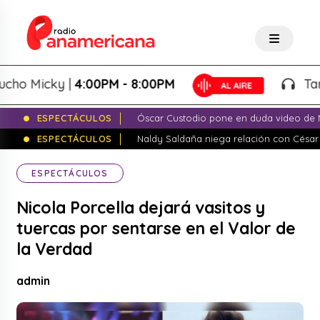
Micky |
4:00PM - 8:00PM
Tardeo S
ESPECTÁCULOS
Óscar Custodio pone en duda video de N
ESPECTÁCULOS
Naldy Saldaña niega relación con César
ESPECTÁCULOS
Nicola Porcella dejará vasitos y
tuercas por sentarse en el Valor de
la Verdad
admin