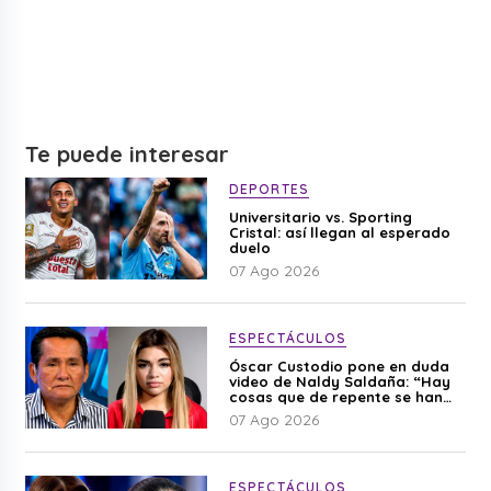
Te puede interesar
DEPORTES
Universitario vs. Sporting
Cristal: así llegan al esperado
duelo
07 Ago 2026
ESPECTÁCULOS
Óscar Custodio pone en duda
video de Naldy Saldaña: “Hay
cosas que de repente se han
editado”
07 Ago 2026
ESPECTÁCULOS