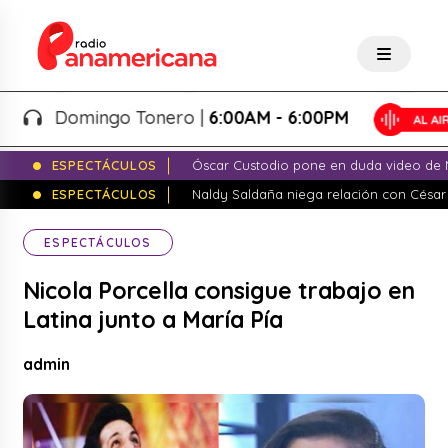
Domingo Tonero |
6:00AM - 6:00PM
ESPECTÁCULOS
Óscar Custodio pone en duda video de N
ESPECTÁCULOS
Naldy Saldaña niega relación con César
ESPECTÁCULOS
Nicola Porcella consigue trabajo en
Latina junto a María Pía
admin