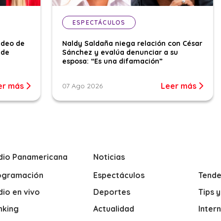
ESPECTÁCULOS
ideo de
Naldy Saldaña niega relación con César
 de
Sánchez y evalúa denunciar a su
esposa: “Es una difamación”
er más
Leer más
07 Ago 2026
dio Panamericana
Noticias
ogramación
Espectáculos
Tende
io en vivo
Deportes
Tips 
nking
Actualidad
Inter