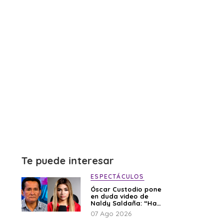
Te puede interesar
ESPECTÁCULOS
Óscar Custodio pone
en duda video de
Naldy Saldaña: “Hay
cosas que de repente
07 Ago 2026
se han editado”