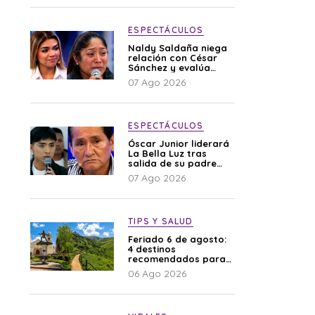
ESPECTÁCULOS
Naldy Saldaña niega
relación con César
Sánchez y evalúa
denunciar a su
07 Ago 2026
esposa: “Es una
difamación”
ESPECTÁCULOS
Óscar Junior liderará
La Bella Luz tras
salida de su padre
por polémica con
07 Ago 2026
Naldy Saldaña
TIPS Y SALUD
Feriado 6 de agosto:
4 destinos
recomendados para
disfrutar el descanso
06 Ago 2026