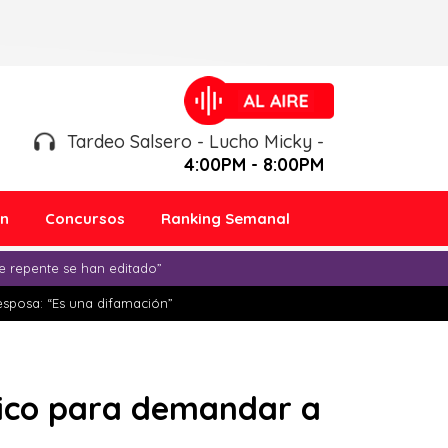
Tardeo Salsero - Lucho Micky -
4:00PM - 8:00PM
ón
Concursos
Ranking Semanal
e repente se han editado”
esposa: “Es una difamación”
blico para demandar a