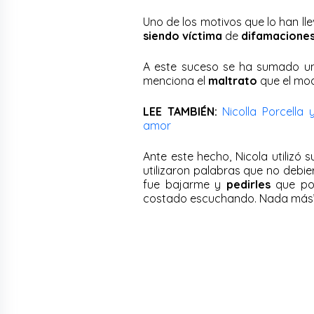
Uno de los motivos que lo han l
siendo víctima
de
difamacione
A este suceso se ha sumado u
menciona el
maltrato
que el mod
LEE TAMBIÉN:
Nicolla Porcell
amor
Ante este hecho, Nicola utilizó
utilizaron palabras que no debi
fue bajarme y
pedirles
que por
costado escuchando. Nada más’