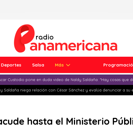
Deportes
Salsa
Más
Programaci
car Custodio pone en duda video de Naldy Saldaña: “Hay cosas que d
y Saldaña niega relación con César Sánchez y evalúa denunciar a su 
 acude hasta el Ministerio Pú