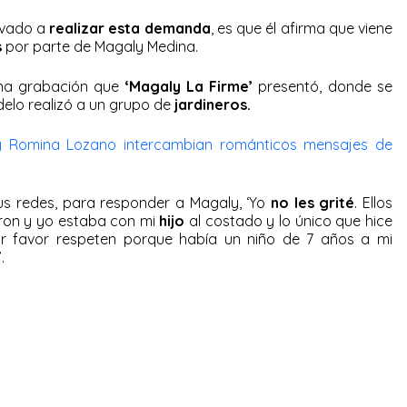
levado a
realizar esta demanda
, es que él afirma que viene
s
por parte de Magaly Medina.
na grabación que
‘Magaly La Firme’
presentó, donde se
elo realizó a un grupo de
jardineros.
a y Romina Lozano intercambian románticos mensajes de
 sus redes, para responder a Magaly, ‘Yo
no les grité
. Ellos
eron y yo estaba con mi
hijo
al costado y lo único que hice
 favor respeten porque había un niño de 7 años a mi
.