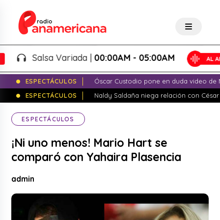
Salsa Variada |
00:00AM - 05:00AM
ESPECTÁCULOS
Óscar Custodio pone en duda video de N
ESPECTÁCULOS
Naldy Saldaña niega relación con César
ESPECTÁCULOS
¡Ni uno menos! Mario Hart se
comparó con Yahaira Plasencia
admin