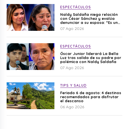
ESPECTÁCULOS
Naldy Saldaña niega relación
con César Sánchez y evalúa
denunciar a su esposa: “Es una
difamación”
07 Ago 2026
ESPECTÁCULOS
Óscar Junior liderará La Bella
Luz tras salida de su padre por
polémica con Naldy Saldaña
07 Ago 2026
TIPS Y SALUD
Feriado 6 de agosto: 4 destinos
recomendados para disfrutar
el descanso
06 Ago 2026