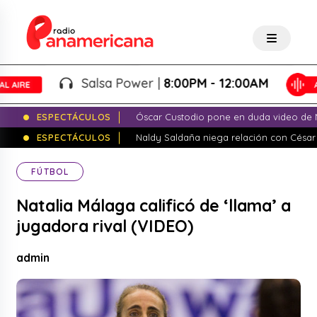
Salsa Power |
8:00PM - 12:00AM
ESPECTÁCULOS
Óscar Custodio pone en duda video de N
ESPECTÁCULOS
Naldy Saldaña niega relación con César
FÚTBOL
Natalia Málaga calificó de ‘llama’ a
jugadora rival (VIDEO)
admin