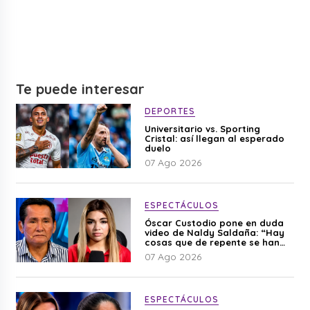
Te puede interesar
DEPORTES
Universitario vs. Sporting
Cristal: así llegan al esperado
duelo
07 Ago 2026
ESPECTÁCULOS
Óscar Custodio pone en duda
video de Naldy Saldaña: “Hay
cosas que de repente se han
editado”
07 Ago 2026
ESPECTÁCULOS