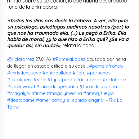
mintió sobre su ubicación, lo que habría desatado la
furia de la animadora.
«Todos los días nos duele la cabeza. A ver, ella pide
un psicólogo, psicólogos pedimos nosotros (por) lo
que nos ha traumado ella. (…) Le pegó a Erika. Ella
habla de moral, ¿y lo que hizo a Erika qué? ¿Se va a
quedar así, sin nada?»
, relata la nana.
@riclatorrez
27.01/6:
#PamelaLopez
acusada por nana
de llegar en estado etílico a su casa .
#pamelafranco
#christiancueva
#andreallosa
#Peru
#peruanos
#tiktokperu
#Viral
#fyp
#parati
#riclatorrez
#riclatorre
#chollywood
#farandulaperuana
#farandulalorcha
#magalytvlafirme
#magalymedina
#amoryfuego
#destacame
#americahoy
♬ sonido original – Ric La
Torre