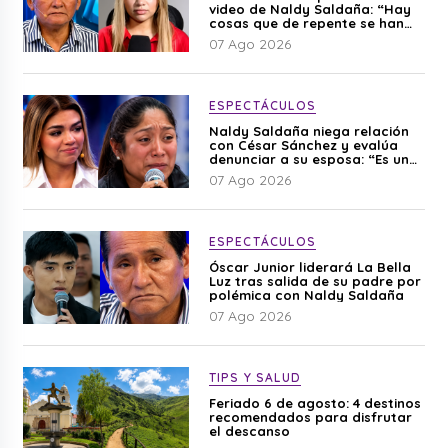
video de Naldy Saldaña: “Hay
cosas que de repente se han
editado”
07 Ago 2026
ESPECTÁCULOS
Naldy Saldaña niega relación
con César Sánchez y evalúa
denunciar a su esposa: “Es una
difamación”
07 Ago 2026
ESPECTÁCULOS
Óscar Junior liderará La Bella
Luz tras salida de su padre por
polémica con Naldy Saldaña
07 Ago 2026
TIPS Y SALUD
Feriado 6 de agosto: 4 destinos
recomendados para disfrutar
el descanso