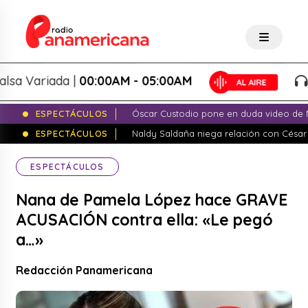
 Variada |
00:00AM - 05:00AM
Sa
ESPECTÁCULOS
Óscar Custodio pone en duda video de N
ESPECTÁCULOS
Naldy Saldaña niega relación con César
ESPECTÁCULOS
Nana de Pamela López hace GRAVE
ACUSACIÓN contra ella: «Le pegó
a…»
Redacción Panamericana