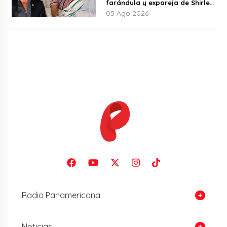
farándula y expareja de Shirley
Cherres
05 Ago 2026
Radio Panamericana
Noticias