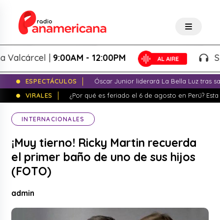
lcárcel |
9:00AM - 12:00PM
Splash
ESPECTÁCULOS
Óscar Junior liderará La Bella Luz tras 
VIRALES
¿Por qué es feriado el 6 de agosto en Perú? Esta 
INTERNACIONALES
¡Muy tierno! Ricky Martin recuerda
el primer baño de uno de sus hijos
(FOTO)
admin