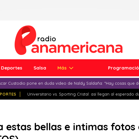
Deportes
Salsa
Más
Programaci
car Custodio pone en duda video de Naldy Saldaña: “Hay cosas que d
PORTES
Universitario vs. Sporting Cristal: así llegan al esperado 
a estas bellas e intimas foto