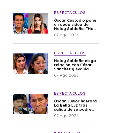
ESPECTÁCULOS
Óscar Custodio pone
en duda video de
Naldy Saldaña: “Hay
cosas que de repente
07 Ago 2026
se han editado”
ESPECTÁCULOS
Naldy Saldaña niega
relación con César
Sánchez y evalúa
denunciar a su
07 Ago 2026
esposa: “Es una
difamación”
ESPECTÁCULOS
Óscar Junior liderará
La Bella Luz tras
salida de su padre
por polémica con
07 Ago 2026
Naldy Saldaña