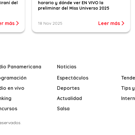
iraní del
horario y dónde ver EN VIVO la
preliminar del Miss Universo 2025
er más
Leer más
18 Nov 2025
dio Panamericana
Noticias
ogramación
Espectáculos
Tende
io en vivo
Deportes
Tips 
nking
Actualidad
Inter
ncursos
Salsa
Reservados.