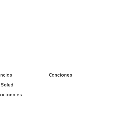
ncias
Canciones
y Salud
nacionales