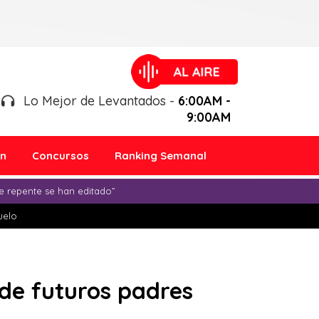
Lo Mejor de Levantados -
6:00AM -
9:00AM
ón
Concursos
Ranking Semanal
e repente se han editado”
duelo
s de futuros padres