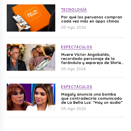
TECNOLOGÍA
Por qué los peruanos compran
cada vez más en apps chinas
05 Ago 2026
ESPECTÁCULOS
Muere Víctor Angobaldo,
recordado personaje de la
farándula y expareja de Shirley
Cherres
05 Ago 2026
ESPECTÁCULOS
Magaly anuncia una bomba
que contradeciría comunicado
de La Bella Luz: “Hay un audio”
05 Ago 2026