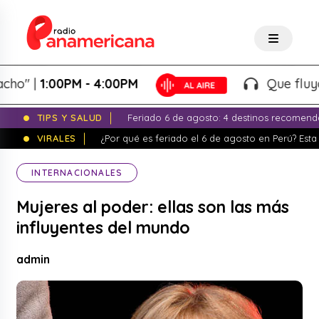
" |
1:00PM - 4:00PM
Que fluya la t
TIPS Y SALUD
Feriado 6 de agosto: 4 destinos recomend
VIRALES
¿Por qué es feriado el 6 de agosto en Perú? Esta 
INTERNACIONALES
Mujeres al poder: ellas son las más
influyentes del mundo
admin