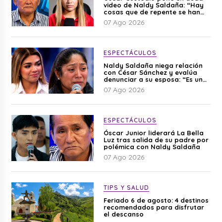
video de Naldy Saldaña: “Hay
cosas que de repente se han
editado”
07 Ago 2026
ESPECTÁCULOS
Naldy Saldaña niega relación
con César Sánchez y evalúa
denunciar a su esposa: “Es una
difamación”
07 Ago 2026
ESPECTÁCULOS
Óscar Junior liderará La Bella
Luz tras salida de su padre por
polémica con Naldy Saldaña
07 Ago 2026
TIPS Y SALUD
Feriado 6 de agosto: 4 destinos
recomendados para disfrutar
el descanso