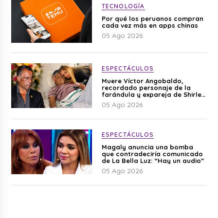
TECNOLOGÍA
Por qué los peruanos compran
cada vez más en apps chinas
05 Ago 2026
ESPECTÁCULOS
Muere Víctor Angobaldo,
recordado personaje de la
farándula y expareja de Shirley
Cherres
05 Ago 2026
ESPECTÁCULOS
Magaly anuncia una bomba
que contradeciría comunicado
de La Bella Luz: “Hay un audio”
05 Ago 2026