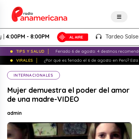
:00PM - 8:00PM
Tardeo Salsero - 
TIPS Y SALUD
Feriado 6 de agosto: 4 destinos recomend
VIRALES
¿Por qué es feriado el 6 de agosto en Perú? Esta 
INTERNACIONALES
Mujer demuestra el poder del amor
de una madre-VIDEO
admin