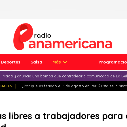
Deportes
Salsa
Más
Programaci
Magaly anuncia una bomba que contradeciría comunicado de La Bell
IRALES
¿Por qué es feriado el 6 de agosto en Perú? Esta es la histo
s libres a trabajadores para 