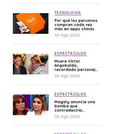
TECNOLOGÍA
Por qué los peruanos
compran cada vez
más en apps chinas
05 Ago 2026
ESPECTÁCULOS
Muere Víctor
Angobaldo,
recordado personaje
de la farándula y
05 Ago 2026
expareja de Shirley
Cherres
ESPECTÁCULOS
Magaly anuncia una
bomba que
contradeciría
comunicado de La
05 Ago 2026
Bella Luz: “Hay un
audio”