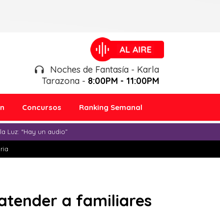
Noches de Fantasía - Karla
Tarazona -
8:00PM - 11:00PM
ón
Concursos
Ranking Semanal
a Luz: “Hay un audio”
ria
atender a familiares