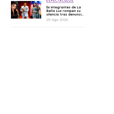
ESPECTÁCULOS
Ex integrantes de La
Bella Luz rompen su
silencio tras denuncia
de Naldy: “Todo el
05 Ago 2026
mundo lo sabía”