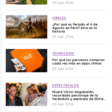
06 Ago 2026
VIRALES
¿Por qué es feriado el 6 de
agosto en Perú? Esta es la
historia
05 Ago 2026
TECNOLOGÍA
Por qué los peruanos compran
cada vez más en apps chinas
05 Ago 2026
ESPECTÁCULOS
Muere Víctor Angobaldo,
recordado personaje de la
farándula y expareja de Shirley
Cherres
05 Ago 2026