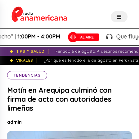
 |
1:00PM - 4:00PM
Que fluya la t
TIPS Y SALUD
Feriado 6 de agosto: 4 destinos recomend
VIRALES
¿Por qué es feriado el 6 de agosto en Perú? Esta 
TENDENCIAS
Motín en Arequipa culminó con
firma de acta con autoridades
limeñas
admin