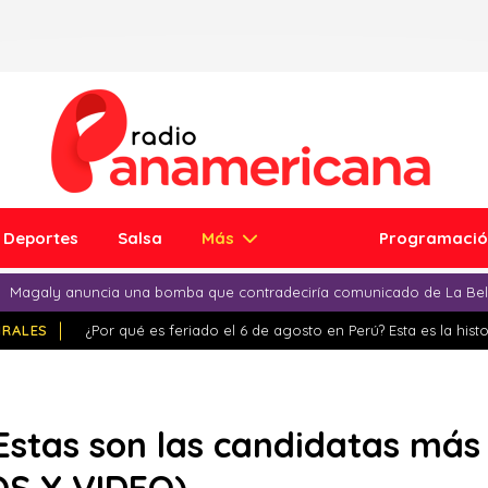
Deportes
Salsa
Más
Programaci
Magaly anuncia una bomba que contradeciría comunicado de La Bell
IRALES
¿Por qué es feriado el 6 de agosto en Perú? Esta es la histo
 Estas son las candidatas más 