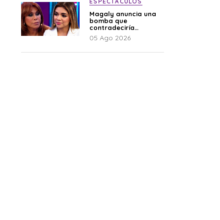
ESPECTÁCULOS
Magaly anuncia una
bomba que
contradeciría
comunicado de La
05 Ago 2026
Bella Luz: “Hay un
audio”