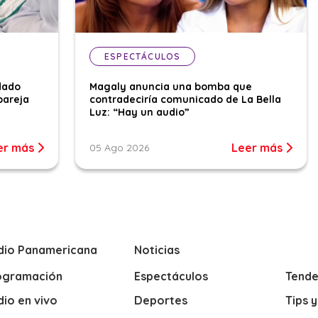
ESPECTÁCULOS
dado
Magaly anuncia una bomba que
pareja
contradeciría comunicado de La Bella
Luz: “Hay un audio”
er más
Leer más
05 Ago 2026
dio Panamericana
Noticias
ogramación
Espectáculos
Tende
io en vivo
Deportes
Tips 