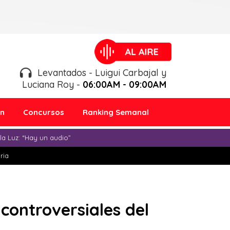
Levantados - Luigui Carbajal y
Luciana Roy -
06:00AM - 09:00AM
ón
Concursos
Ranking Semanal
a Luz: “Hay un audio”
ria
controversiales del