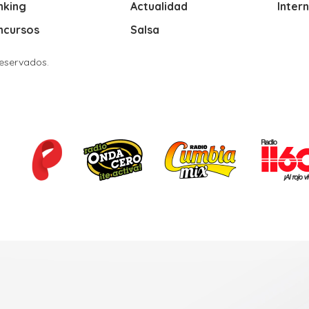
nking
Actualidad
Inter
ncursos
Salsa
Reservados.