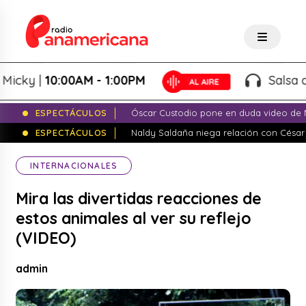
ky |
10:00AM - 1:00PM
Salsa de Pe
ESPECTÁCULOS
Óscar Custodio pone en duda video de N
ESPECTÁCULOS
Naldy Saldaña niega relación con César
INTERNACIONALES
Mira las divertidas reacciones de
estos animales al ver su reflejo
(VIDEO)
admin