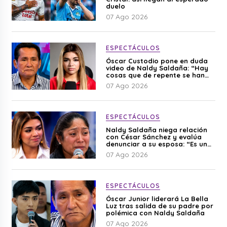
duelo
07 Ago 2026
ESPECTÁCULOS
Óscar Custodio pone en duda
video de Naldy Saldaña: “Hay
cosas que de repente se han
editado”
07 Ago 2026
ESPECTÁCULOS
Naldy Saldaña niega relación
con César Sánchez y evalúa
denunciar a su esposa: “Es una
difamación”
07 Ago 2026
ESPECTÁCULOS
Óscar Junior liderará La Bella
Luz tras salida de su padre por
polémica con Naldy Saldaña
07 Ago 2026