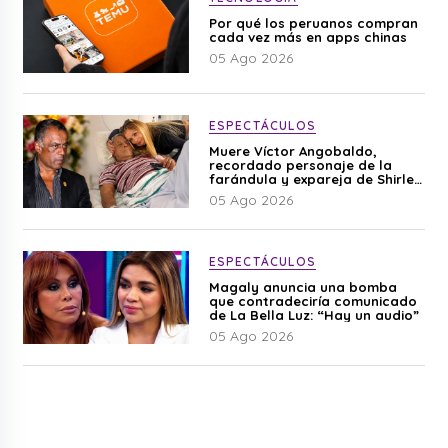
Por qué los peruanos compran
cada vez más en apps chinas
05 Ago 2026
ESPECTÁCULOS
Muere Víctor Angobaldo,
recordado personaje de la
farándula y expareja de Shirley
Cherres
05 Ago 2026
ESPECTÁCULOS
Magaly anuncia una bomba
que contradeciría comunicado
de La Bella Luz: “Hay un audio”
05 Ago 2026