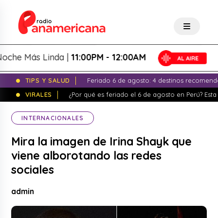
e Más Linda |
11:00PM - 12:00AM
TIPS Y SALUD
Feriado 6 de agosto: 4 destinos recomend
VIRALES
¿Por qué es feriado el 6 de agosto en Perú? Esta 
INTERNACIONALES
Mira la imagen de Irina Shayk que
viene alborotando las redes
sociales
admin