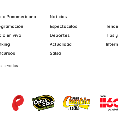
dio Panamericana
Noticias
ogramación
Espectáculos
Tende
io en vivo
Deportes
Tips 
nking
Actualidad
Inter
ncursos
Salsa
Reservados.