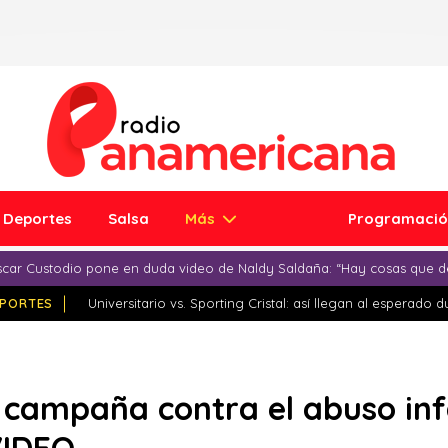
Deportes
Salsa
Más
Programaci
car Custodio pone en duda video de Naldy Saldaña: “Hay cosas que d
PORTES
Universitario vs. Sporting Cristal: así llegan al esperado 
a campaña contra el abuso inf