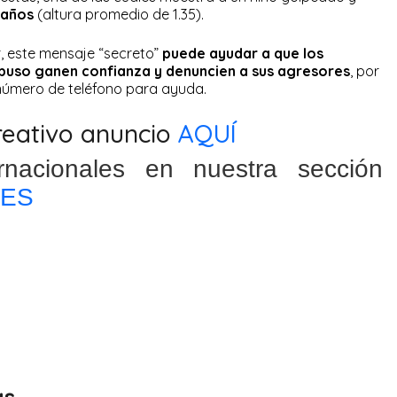
 años
(altura promedio de 1.35).
, este mensaje “secreto”
puede ayudar a que los
buso ganen confianza y denuncien a sus agresores
, por
n número de teléfono para ayuda.
creativo anuncio
AQUÍ
ernacionales en nuestra sección
LES
as