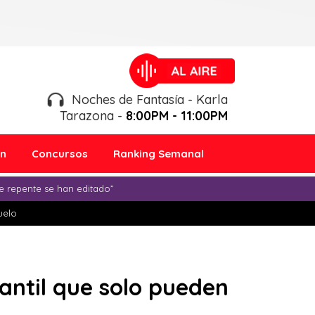
Noches de Fantasía - Karla
Tarazona -
8:00PM - 11:00PM
ón
Concursos
Ranking Semanal
e repente se han editado”
duelo
antil que solo pueden