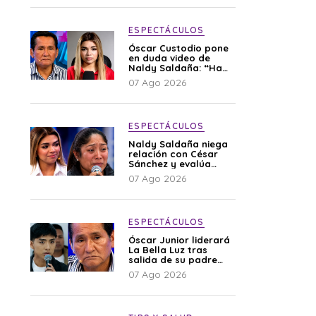
ESPECTÁCULOS
Óscar Custodio pone
en duda video de
Naldy Saldaña: “Hay
cosas que de repente
07 Ago 2026
se han editado”
ESPECTÁCULOS
Naldy Saldaña niega
relación con César
Sánchez y evalúa
denunciar a su
07 Ago 2026
esposa: “Es una
difamación”
ESPECTÁCULOS
Óscar Junior liderará
La Bella Luz tras
salida de su padre
por polémica con
07 Ago 2026
Naldy Saldaña