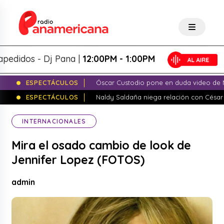
dos - Dj Pana |
12:00PM - 1:00PM
ESPECTÁCULOS
Óscar Custodio pone en duda video de N
ESPECTÁCULOS
Naldy Saldaña niega relación con César
INTERNACIONALES
Mira el osado cambio de look de
Jennifer Lopez (FOTOS)
admin