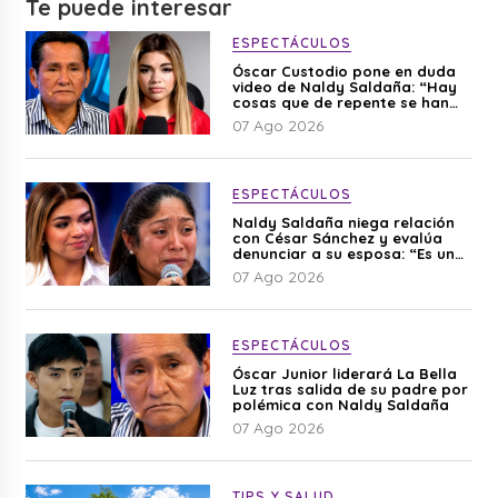
Te puede interesar
ESPECTÁCULOS
Óscar Custodio pone en duda
video de Naldy Saldaña: “Hay
cosas que de repente se han
editado”
07 Ago 2026
ESPECTÁCULOS
Naldy Saldaña niega relación
con César Sánchez y evalúa
denunciar a su esposa: “Es una
difamación”
07 Ago 2026
ESPECTÁCULOS
Óscar Junior liderará La Bella
Luz tras salida de su padre por
polémica con Naldy Saldaña
07 Ago 2026
TIPS Y SALUD