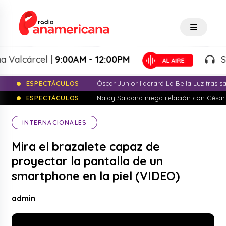
lcárcel |
9:00AM - 12:00PM
Splas
ESPECTÁCULOS
Óscar Junior liderará La Bella Luz tras 
ESPECTÁCULOS
Naldy Saldaña niega relación con César
INTERNACIONALES
Mira el brazalete capaz de
proyectar la pantalla de un
smartphone en la piel (VIDEO)
admin