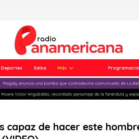
Deportes
Salsa
Más
Programaci
Magaly anuncia una bomba que contradeciría comunicado de La Bell
Muere Víctor Angobaldo, recordado personaje de la farándula y expar
es capaz de hacer este hombr