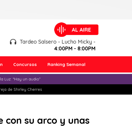
Tardeo Salsero - Lucho Micky -
4:00PM - 8:00PM
ón
Concursos
Ranking Semanal
a Luz: “Hay un audio”
eja de Shirley Cherres
e con su arco y unas