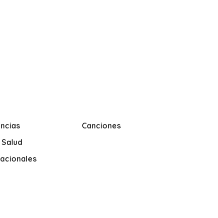
ncias
Canciones
y Salud
nacionales