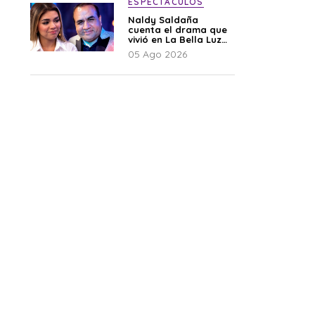
ESPECTÁCULOS
Naldy Saldaña
cuenta el drama que
vivió en La Bella Luz
tras denuncia al
05 Ago 2026
director musical: “No
me parece justo”