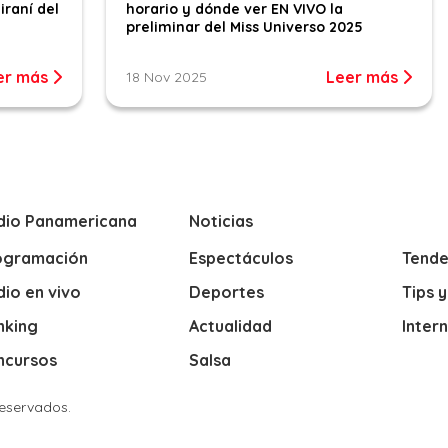
iraní del
horario y dónde ver EN VIVO la
preliminar del Miss Universo 2025
er más
Leer más
18 Nov 2025
dio Panamericana
Noticias
ogramación
Espectáculos
Tende
io en vivo
Deportes
Tips 
nking
Actualidad
Inter
ncursos
Salsa
Reservados.