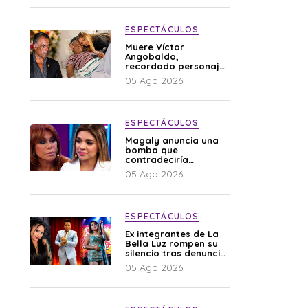
ESPECTÁCULOS
Muere Víctor
Angobaldo,
recordado personaje
de la farándula y
05 Ago 2026
expareja de Shirley
Cherres
ESPECTÁCULOS
Magaly anuncia una
bomba que
contradeciría
comunicado de La
05 Ago 2026
Bella Luz: “Hay un
audio”
ESPECTÁCULOS
Ex integrantes de La
Bella Luz rompen su
silencio tras denuncia
de Naldy: “Todo el
05 Ago 2026
mundo lo sabía”