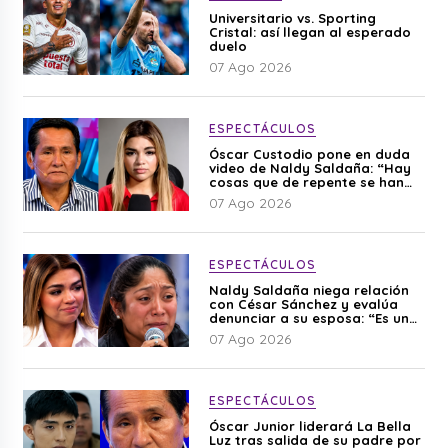
Universitario vs. Sporting
Cristal: así llegan al esperado
duelo
07 Ago 2026
ESPECTÁCULOS
Óscar Custodio pone en duda
video de Naldy Saldaña: “Hay
cosas que de repente se han
editado”
07 Ago 2026
ESPECTÁCULOS
Naldy Saldaña niega relación
con César Sánchez y evalúa
denunciar a su esposa: “Es una
difamación”
07 Ago 2026
ESPECTÁCULOS
Óscar Junior liderará La Bella
Luz tras salida de su padre por