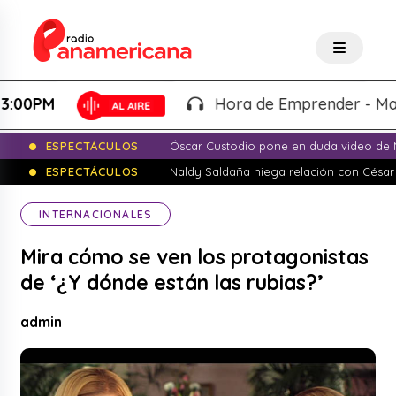
PM
Hora de Emprender - Martín "
ESPECTÁCULOS
Óscar Custodio pone en duda video de N
ESPECTÁCULOS
Naldy Saldaña niega relación con César
INTERNACIONALES
Mira cómo se ven los protagonistas
de ‘¿Y dónde están las rubias?’
admin