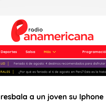
Deportes
Salsa
Más
Programaci
LUD
Feriado 6 de agosto: 4 destinos recomendados para disfrutar
IRALES
¿Por qué es feriado el 6 de agosto en Perú? Esta es la histo
 resbala a un joven su Iphone