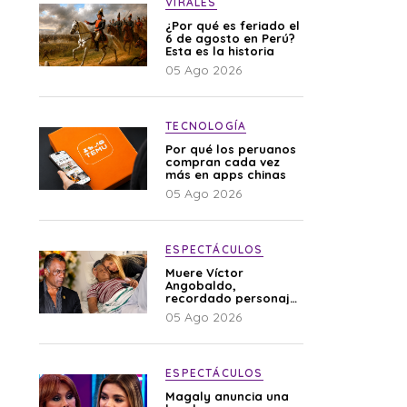
VIRALES
¿Por qué es feriado el
6 de agosto en Perú?
Esta es la historia
05 Ago 2026
TECNOLOGÍA
Por qué los peruanos
compran cada vez
más en apps chinas
05 Ago 2026
ESPECTÁCULOS
Muere Víctor
Angobaldo,
recordado personaje
de la farándula y
05 Ago 2026
expareja de Shirley
Cherres
ESPECTÁCULOS
Magaly anuncia una