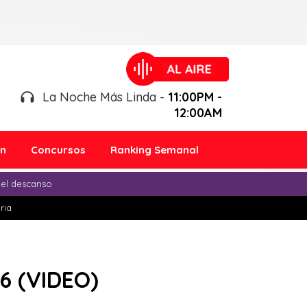
La Noche Más Linda -
11:00PM -
12:00AM
ón
Concursos
Ranking Semanal
 el descanso
ria
 6 (VIDEO)