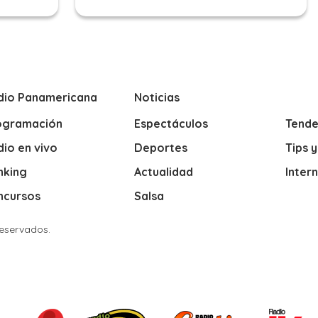
dio Panamericana
Noticias
ogramación
Espectáculos
Tende
io en vivo
Deportes
Tips 
nking
Actualidad
Inter
ncursos
Salsa
Reservados.