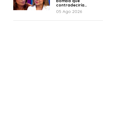
bomba que
contradeciría
comunicado de La
05 Ago 2026
Bella Luz: “Hay un
audio”