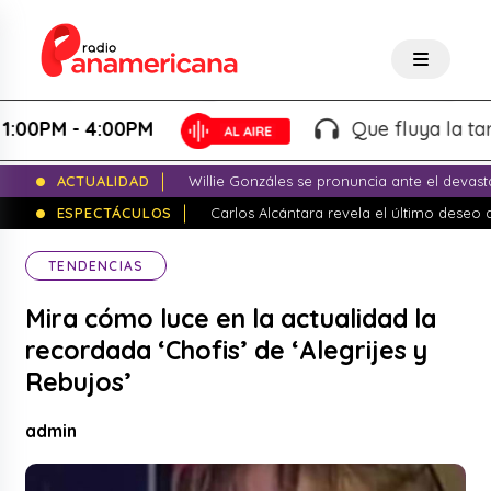
M - 4:00PM
Que fluya la tarde! -
ACTUALIDAD
Willie Gonzáles se pronuncia ante el devas
ESPECTÁCULOS
Carlos Alcántara revela el último dese
TENDENCIAS
Mira cómo luce en la actualidad la
recordada ‘Chofis’ de ‘Alegrijes y
Rebujos’
admin