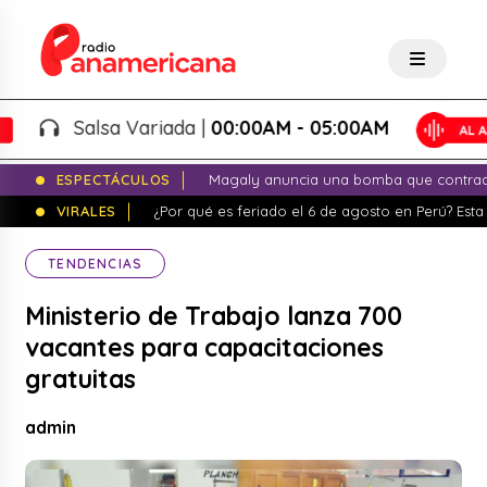
Salsa Variada |
00:00AM - 05:00AM
ESPECTÁCULOS
Magaly anuncia una bomba que contrade
VIRALES
¿Por qué es feriado el 6 de agosto en Perú? Esta 
TENDENCIAS
Ministerio de Trabajo lanza 700
vacantes para capacitaciones
gratuitas
admin