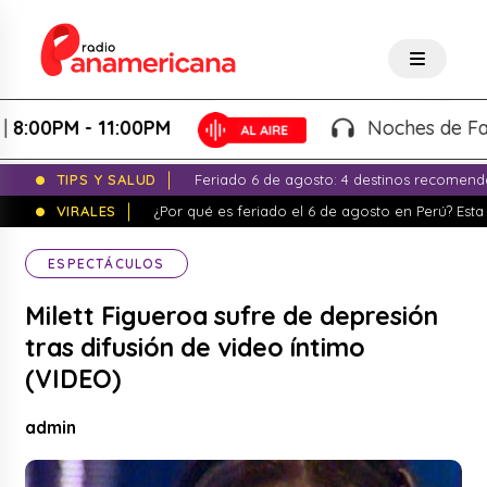
0PM - 11:00PM
Noches de Fantasía
TIPS Y SALUD
Feriado 6 de agosto: 4 destinos recomend
VIRALES
¿Por qué es feriado el 6 de agosto en Perú? Esta 
ESPECTÁCULOS
Milett Figueroa sufre de depresión
tras difusión de video íntimo
(VIDEO)
admin