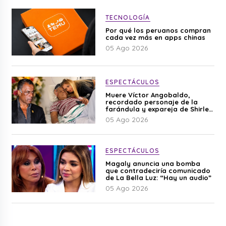
TECNOLOGÍA
Por qué los peruanos compran
cada vez más en apps chinas
05 Ago 2026
ESPECTÁCULOS
Muere Víctor Angobaldo,
recordado personaje de la
farándula y expareja de Shirley
Cherres
05 Ago 2026
ESPECTÁCULOS
Magaly anuncia una bomba
que contradeciría comunicado
de La Bella Luz: “Hay un audio”
05 Ago 2026