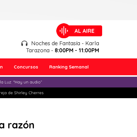
Noches de Fantasía - Karla
Tarazona -
8:00PM - 11:00PM
ón
Concursos
Ranking Semanal
a Luz: “Hay un audio”
eja de Shirley Cherres
ta razón