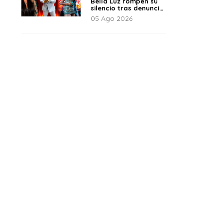
Bella Luz rompen su
silencio tras denuncia
de Naldy: “Todo el
05 Ago 2026
mundo lo sabía”