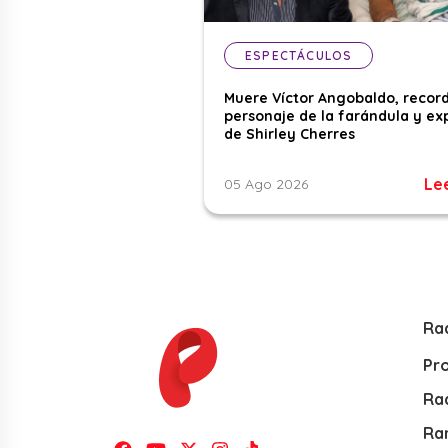
ESPECTÁCULOS
Muere Víctor Angobaldo, recor
personaje de la farándula y ex
de Shirley Cherres
Le
05 Ago 2026
Ra
Pr
Rad
Ra