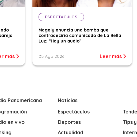
ESPECTÁCULOS
dado
Magaly anuncia una bomba que
pareja
contradeciría comunicado de La Bella
Luz: “Hay un audio”
er más
Leer más
05 Ago 2026
dio Panamericana
Noticias
ogramación
Espectáculos
Tende
io en vivo
Deportes
Tips 
nking
Actualidad
Inter