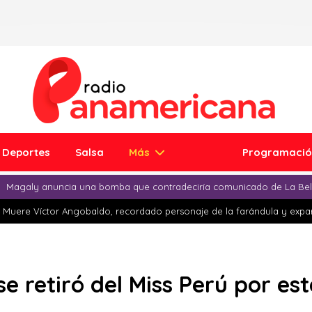
Deportes
Salsa
Más
Programaci
Magaly anuncia una bomba que contradeciría comunicado de La Bell
Muere Víctor Angobaldo, recordado personaje de la farándula y expar
se retiró del Miss Perú por es