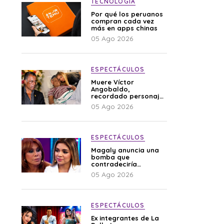
TECNOLOGÍA
Por qué los peruanos
compran cada vez
más en apps chinas
05 Ago 2026
ESPECTÁCULOS
Muere Víctor
Angobaldo,
recordado personaje
de la farándula y
05 Ago 2026
expareja de Shirley
Cherres
ESPECTÁCULOS
Magaly anuncia una
bomba que
contradeciría
comunicado de La
05 Ago 2026
Bella Luz: “Hay un
audio”
ESPECTÁCULOS
Ex integrantes de La