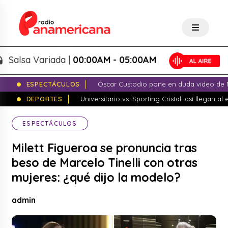
sa Variada |
00:00AM - 05:00AM
ESPECTÁCULOS
Óscar Custodio pone en duda video de N
DEPORTES
Universitario vs. Sporting Cristal: así llegan a
ESPECTÁCULOS
Milett Figueroa se pronuncia tras
beso de Marcelo Tinelli con otras
mujeres: ¿qué dijo la modelo?
admin