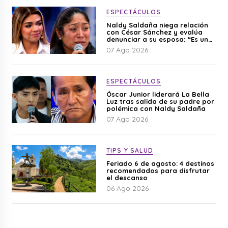
ESPECTÁCULOS
Naldy Saldaña niega relación
con César Sánchez y evalúa
denunciar a su esposa: “Es una
difamación”
07 Ago 2026
ESPECTÁCULOS
Óscar Junior liderará La Bella
Luz tras salida de su padre por
polémica con Naldy Saldaña
07 Ago 2026
TIPS Y SALUD
Feriado 6 de agosto: 4 destinos
recomendados para disfrutar
el descanso
06 Ago 2026