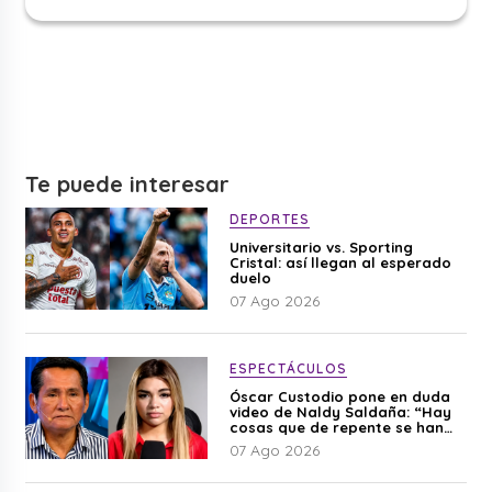
Te puede interesar
DEPORTES
Universitario vs. Sporting
Cristal: así llegan al esperado
duelo
07 Ago 2026
ESPECTÁCULOS
Óscar Custodio pone en duda
video de Naldy Saldaña: “Hay
cosas que de repente se han
editado”
07 Ago 2026