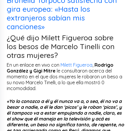
Brunella Torpoco satisfecha con
gira europea: «Hasta los
extranjeros sabían mis
canciones»
¿Qué dijo Milett Figueroa sobre
los besos de Marcelo Tinelli con
otras mujeres?
En un enlace en vivo con
Milett Figueroa
,
Rodrigo
González y Gigi Mitre
le consultaron acerca del
momento en el que dos mujeres le robaron un beso a
su novio Marcelo Tinelli, a lo que ella mostró 0
incomodidad.
«Yo lo conozco a él y él nunca va a, o sea, él no va a
besar a nadie, a él le dan ‘picos’ y le roban ‘picos’, y
él tampoco va a estar empujando a nadie, claro, es
el show que él maneja en la televisión y acá es
diferente, un beso no significa tanto, de repente, no
es tan arriesgado como en Perú, digamos que