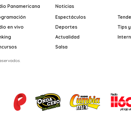
dio Panamericana
Noticias
ogramación
Espectáculos
Tende
io en vivo
Deportes
Tips 
nking
Actualidad
Inter
ncursos
Salsa
Reservados.