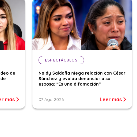
ESPECTÁCULOS
ideo de
Naldy Saldaña niega relación con César
 de
Sánchez y evalúa denunciar a su
esposa: “Es una difamación”
er más
Leer más
07 Ago 2026