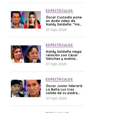
ESPECTÁCULOS
Óscar Custodio pone
en duda video de
Naldy Saldaña: “Hay
cosas que de repente
07 Ago 2026
se han editado”
ESPECTÁCULOS
Naldy Saldaña niega
relación con César
Sánchez y evalúa
denunciar a su
07 Ago 2026
esposa: “Es una
difamación”
ESPECTÁCULOS
Óscar Junior liderará
La Bella Luz tras
salida de su padre
por polémica con
07 Ago 2026
Naldy Saldaña