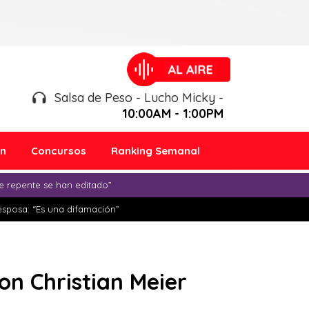
Salsa de Peso - Lucho Micky -
10:00AM - 1:00PM
ón
Concursos
Ranking Semanal
e repente se han editado”
esposa: “Es una difamación”
on Christian Meier