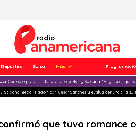
Deportes
Salsa
Más
Programaci
car Custodio pone en duda video de Naldy Saldaña: “Hay cosas que d
y Saldaña niega relación con César Sánchez y evalúa denunciar a su 
 confirmó que tuvo romance c