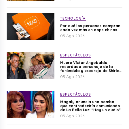
TECNOLOGÍA
Por qué los peruanos compran
cada vez más en apps chinas
05 Ago 2026
ESPECTÁCULOS
Muere Víctor Angobaldo,
recordado personaje de la
farándula y expareja de Shirley
Cherres
05 Ago 2026
ESPECTÁCULOS
Magaly anuncia una bomba
que contradeciría comunicado
de La Bella Luz: “Hay un audio”
05 Ago 2026