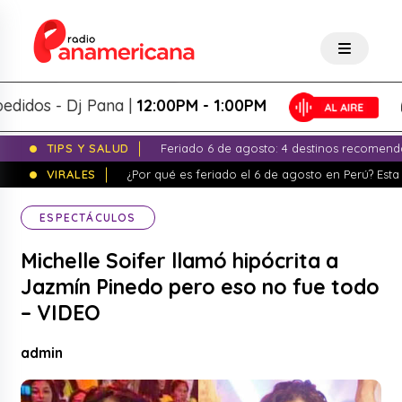
os - Dj Pana |
12:00PM - 1:00PM
TIPS Y SALUD
Feriado 6 de agosto: 4 destinos recomend
VIRALES
¿Por qué es feriado el 6 de agosto en Perú? Esta 
ESPECTÁCULOS
Michelle Soifer llamó hipócrita a
Jazmín Pinedo pero eso no fue todo
– VIDEO
admin