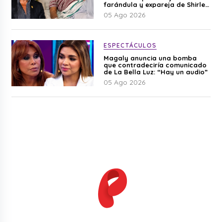
farándula y expareja de Shirley
Cherres
05 Ago 2026
ESPECTÁCULOS
Magaly anuncia una bomba
que contradeciría comunicado
de La Bella Luz: “Hay un audio”
05 Ago 2026