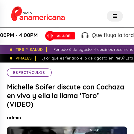
 - 4:00PM
Que fluya la tarde! - M
TIPS Y SALUD
Feriado 6 de agosto: 4 destinos recomend
VIRALES
¿Por qué es feriado el 6 de agosto en Perú? Esta 
ESPECTÁCULOS
Michelle Soifer discute con Cachaza
en vivo y ella la llama ‘Toro’
(VIDEO)
admin