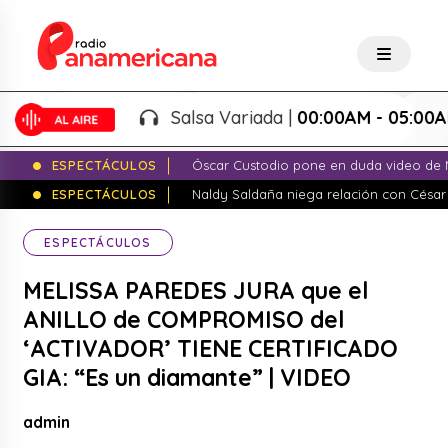
Salsa Variada |
00:00AM - 05:00AM
ESPECTÁCULOS
Óscar Custodio pone en duda video de N
ESPECTÁCULOS
Naldy Saldaña niega relación con César
ESPECTÁCULOS
MELISSA PAREDES JURA que el
ANILLO de COMPROMISO del
‘ACTIVADOR’ TIENE CERTIFICADO
GIA: “Es un diamante” | VIDEO
admin