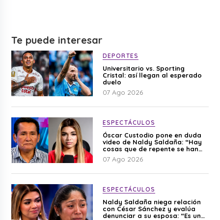
Te puede interesar
DEPORTES
Universitario vs. Sporting
Cristal: así llegan al esperado
duelo
07 Ago 2026
ESPECTÁCULOS
Óscar Custodio pone en duda
video de Naldy Saldaña: “Hay
cosas que de repente se han
editado”
07 Ago 2026
ESPECTÁCULOS
Naldy Saldaña niega relación
con César Sánchez y evalúa
denunciar a su esposa: “Es una