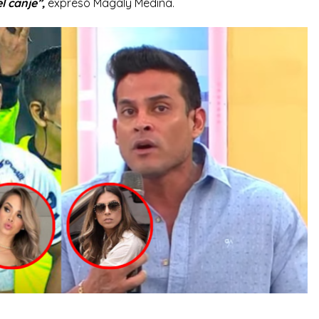
l canje”,
expresó Magaly Medina.