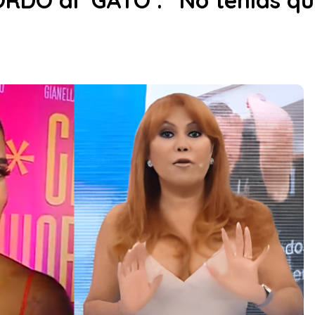
DÓ al ‘GATO’: “No tenías que 