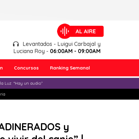
Levantados - Luigui Carbajal y
Luciana Roy -
06:00AM - 09:00AM
ón
Concursos
Ranking Semanal
a Luz: “Hay un audio”
ria
 ADINERADOS y