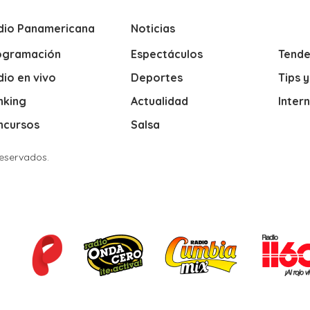
dio Panamericana
Noticias
ogramación
Espectáculos
Tende
io en vivo
Deportes
Tips 
nking
Actualidad
Inter
ncursos
Salsa
Reservados.