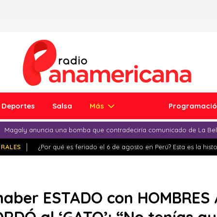
Deportes
Salsa
Más
Programaci
Magaly anuncia una bomba que contradeciría comunicado de La Bell
IRALES
¿Por qué es feriado el 6 de agosto en Perú? Esta es la histo
haber ESTADO con HOMBRES