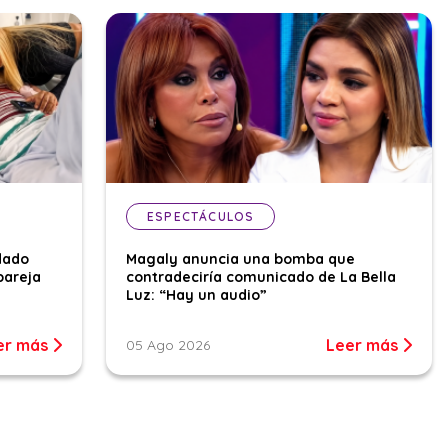
ESPECTÁCULOS
dado
Magaly anuncia una bomba que
pareja
contradeciría comunicado de La Bella
Luz: “Hay un audio”
er más
Leer más
05 Ago 2026