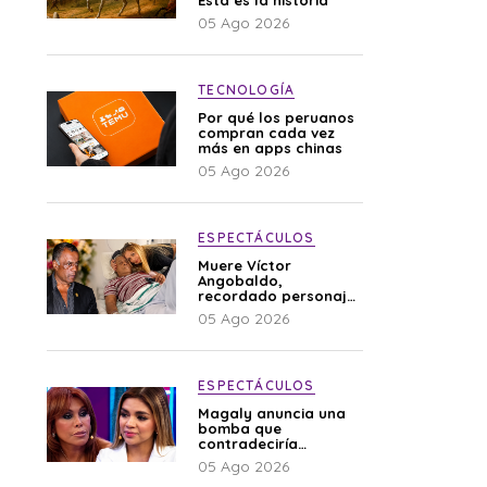
Esta es la historia
05 Ago 2026
TECNOLOGÍA
Por qué los peruanos
compran cada vez
más en apps chinas
05 Ago 2026
ESPECTÁCULOS
Muere Víctor
Angobaldo,
recordado personaje
de la farándula y
05 Ago 2026
expareja de Shirley
Cherres
ESPECTÁCULOS
Magaly anuncia una
bomba que
contradeciría
comunicado de La
05 Ago 2026
Bella Luz: “Hay un