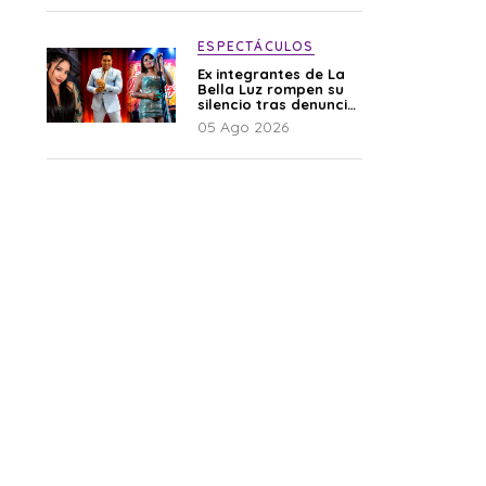
audio”
ESPECTÁCULOS
Ex integrantes de La
Bella Luz rompen su
silencio tras denuncia
de Naldy: “Todo el
05 Ago 2026
mundo lo sabía”