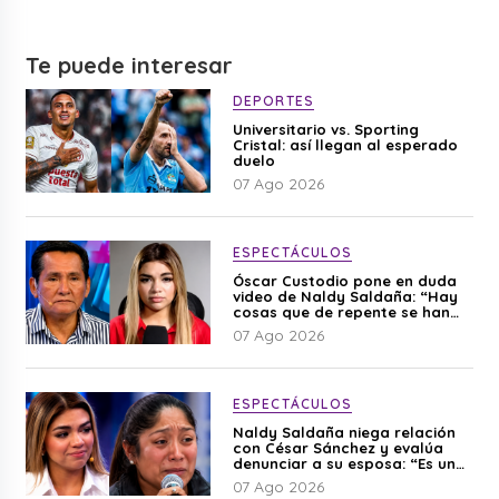
Te puede interesar
DEPORTES
Universitario vs. Sporting
Cristal: así llegan al esperado
duelo
07 Ago 2026
ESPECTÁCULOS
Óscar Custodio pone en duda
video de Naldy Saldaña: “Hay
cosas que de repente se han
editado”
07 Ago 2026
ESPECTÁCULOS
Naldy Saldaña niega relación
con César Sánchez y evalúa
denunciar a su esposa: “Es una
difamación”
07 Ago 2026