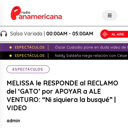
alsa Variada |
00:00AM - 05:00AM
ESPECTÁCULOS
Óscar Custodio pone en duda video de N
ESPECTÁCULOS
Naldy Saldaña niega relación con César
ESPECTÁCULOS
MELISSA le RESPONDE al RECLAMO
del ‘GATO’ por APOYAR a ALE
VENTURO: “Ni siquiera la busqué” |
VIDEO
admin