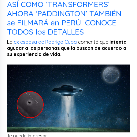
ASÍ COMO ‘TRANSFORMERS’
AHORA ‘PADDINGTON’ TAMBIÉN
se FILMARÁ en PERÚ: CONOCE
TODOS los DETALLES
La
ex esposa de Rodrigo Cuba
comentó que
intenta
ayudar a las personas que la buscan de acuerdo a
su experiencia de vida.
Te puede interesar