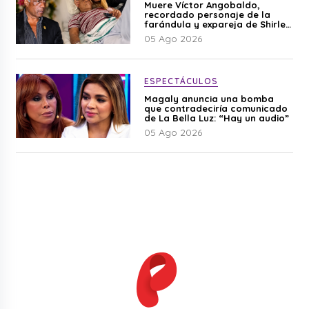
Muere Víctor Angobaldo,
recordado personaje de la
farándula y expareja de Shirley
Cherres
05 Ago 2026
ESPECTÁCULOS
Magaly anuncia una bomba
que contradeciría comunicado
de La Bella Luz: “Hay un audio”
05 Ago 2026