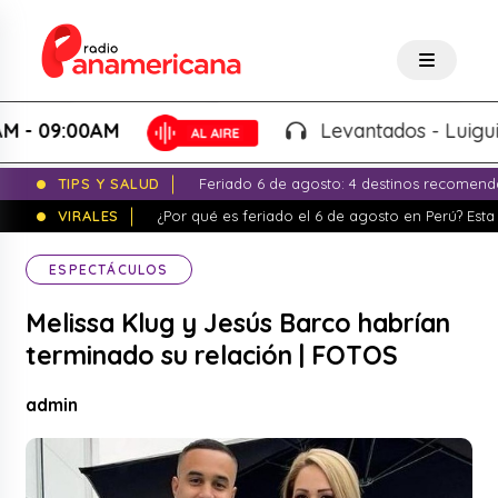
9:00AM
Levantados - Luigui Carba
TIPS Y SALUD
Feriado 6 de agosto: 4 destinos recomend
VIRALES
¿Por qué es feriado el 6 de agosto en Perú? Esta 
ESPECTÁCULOS
Melissa Klug y Jesús Barco habrían
terminado su relación | FOTOS
admin