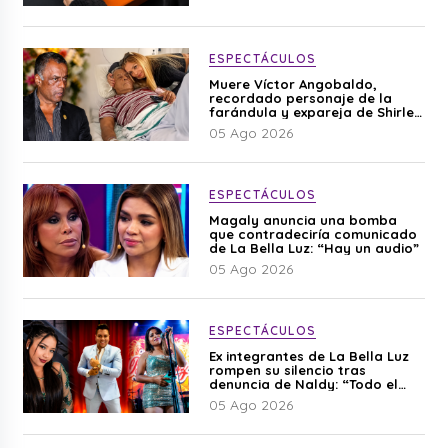
ESPECTÁCULOS
Muere Víctor Angobaldo,
recordado personaje de la
farándula y expareja de Shirley
Cherres
05 Ago 2026
ESPECTÁCULOS
Magaly anuncia una bomba
que contradeciría comunicado
de La Bella Luz: “Hay un audio”
05 Ago 2026
ESPECTÁCULOS
Ex integrantes de La Bella Luz
rompen su silencio tras
denuncia de Naldy: “Todo el
mundo lo sabía”
05 Ago 2026