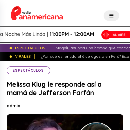
che Más Linda |
11:00PM - 12:00AM
ESPECTÁCULOS
Magaly anuncia una bomba que contrade
VIRALES
¿Por qué es feriado el 6 de agosto en Perú? Esta 
ESPECTÁCULOS
Melissa Klug le responde así a
mamá de Jefferson Farfán
admin