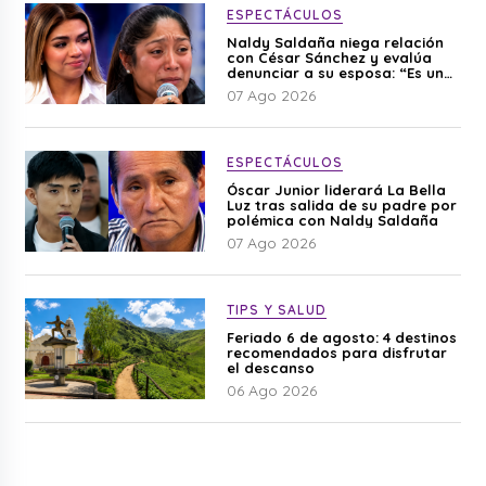
ESPECTÁCULOS
Naldy Saldaña niega relación
con César Sánchez y evalúa
denunciar a su esposa: “Es una
difamación”
07 Ago 2026
ESPECTÁCULOS
Óscar Junior liderará La Bella
Luz tras salida de su padre por
polémica con Naldy Saldaña
07 Ago 2026
TIPS Y SALUD
Feriado 6 de agosto: 4 destinos
recomendados para disfrutar
el descanso
06 Ago 2026