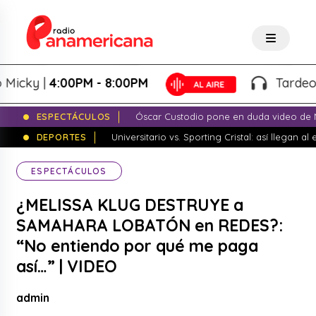
 |
4:00PM - 8:00PM
Tardeo Salser
ESPECTÁCULOS
Óscar Custodio pone en duda video de N
DEPORTES
Universitario vs. Sporting Cristal: así llegan a
ESPECTÁCULOS
¿MELISSA KLUG DESTRUYE a
SAMAHARA LOBATÓN en REDES?:
“No entiendo por qué me paga
así…” | VIDEO
admin